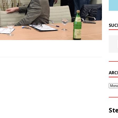
SUC
ARC
St