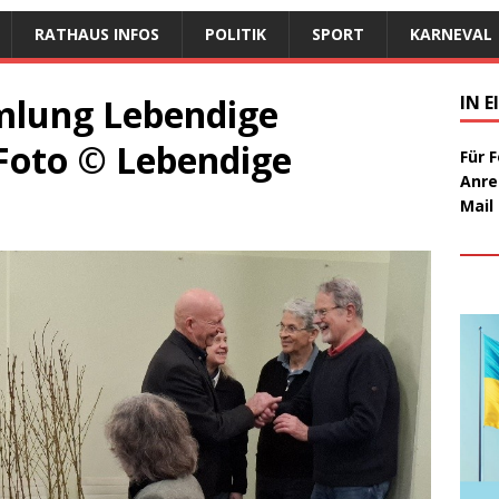
RATHAUS INFOS
POLITIK
SPORT
KARNEVAL
mlung Lebendige
IN 
 Foto © Lebendige
Für 
Anre
Mail