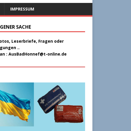
IMPRESSUM
EIGENER SACHE
Fotos, Leserbriefe, Fragen oder
gungen ..
 an :
AusBadHonnef@t-online.de