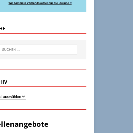
HE
HIV
ellenangebote