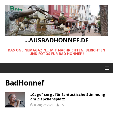
...AUSBADHONNEF.DE
DAS ONLINEMAGAZIN... MIT NACHRICHTEN, BERICHTEN
UND FOTOS FÜR BAD HONNEF !
BadHonnef
„Cage“ sorgt für fantastische Stimmung
am Ziepchensplatz
8. August 2026
TS