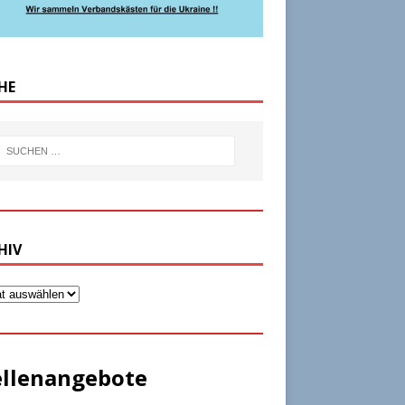
HE
HIV
ellenangebote