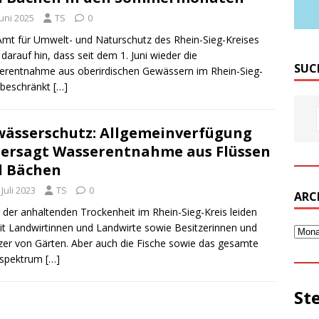
Juni 2025
TS
0
mt für Umwelt- und Naturschutz des Rhein-Sieg-Kreises
 darauf hin, dass seit dem 1. Juni wieder die
SUC
rentnahme aus oberirdischen Gewässern im Rhein-Sieg-
 beschränkt
[…]
ässerschutz: Allgemeinverfügung
ersagt Wasserentnahme aus Flüssen
d Bächen
 Juli 2023
TS
0
ARC
 der anhaltenden Trockenheit im Rhein-Sieg-Kreis leiden
it Landwirtinnen und Landwirte sowie Besitzerinnen und
zer von Gärten. Aber auch die Fische sowie das gesamte
nspektrum
[…]
St