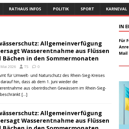
RATHAUS INFOS
POLITIK
SPORT
KARNEVAL
IN 
Für 
ässerschutz: Allgemeinverfügung
Anre
ersagt Wasserentnahme aus Flüssen
Mail
d Bächen in den Sommermonaten
. Mai 2026
TS
0
mt für Umwelt- und Naturschutz des Rhein-Sieg-Kreises
 darauf hin, dass ab dem 1. Juni wieder die
rentnahme aus oberirdischen Gewässern im Rhein-Sieg-
 beschränkt
[…]
ässerschutz: Allgemeinverfügung
ersagt Wasserentnahme aus Flüssen
d Bächen in den Sommermonaten