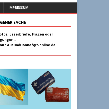
IMPRESSUM
EIGENER SACHE
Fotos, Leserbriefe, Fragen oder
gungen ..
 an :
AusBadHonnef@t-online.de