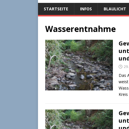
STARTSEITE
INFOS
BLAULICHT
Wasserentnahme
Gew
unt
un
29
Das A
weist
Wasse
Kreis
Gew
unt
un