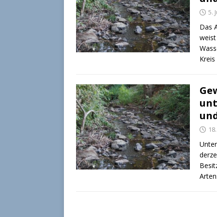
5. 
Das A
weist
Wasse
Kreis
Gew
unt
un
18.
Unter
derze
Besit
Arte