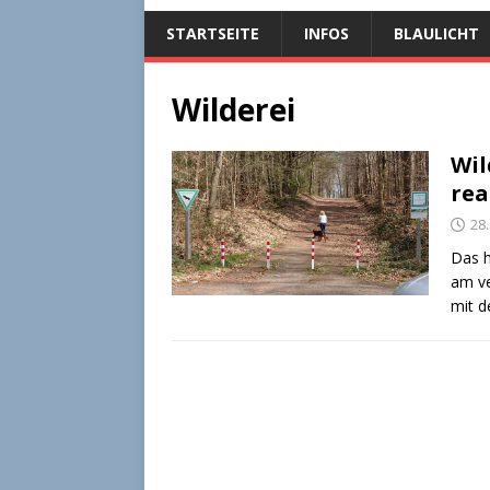
STARTSEITE
INFOS
BLAULICHT
Wilderei
Wil
rea
28.
Das h
am ve
mit d