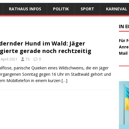
RATHAUS INFOS
POLITIK
SPORT
KARNEVAL
IN 
Für 
dernder Hund im Wald: Jäger
Anre
gierte gerade noch rechtzeitig
Mail
 April 2021
TS
0
ilflose, panische Quieken eines Wildschweins, die ein Jäger
rgangenen Sonntag gegen 16 Uhr im Stadtwald gehört und
em Mobiltelefon in einem kurzen
[…]