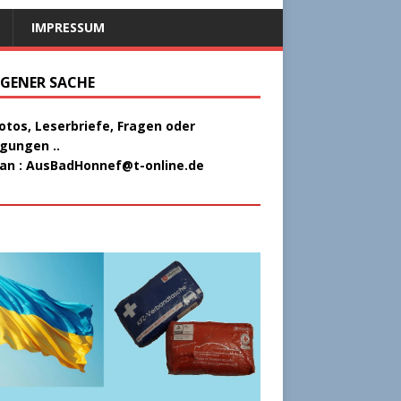
IMPRESSUM
EIGENER SACHE
Fotos, Leserbriefe, Fragen oder
gungen ..
 an :
AusBadHonnef@t-online.de