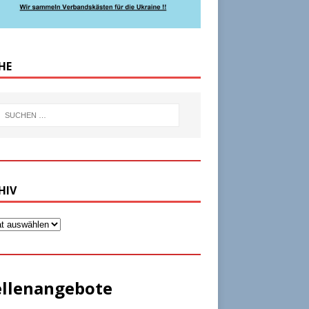
HE
HIV
ellenangebote