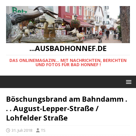
...AUSBADHONNEF.DE
DAS ONLINEMAGAZIN... MIT NACHRICHTEN, BERICHTEN
UND FOTOS FÜR BAD HONNEF !
Böschungsbrand am Bahndamm .
. . August-Lepper-Straße /
Lohfelder Straße
31. Juli 2018
TS