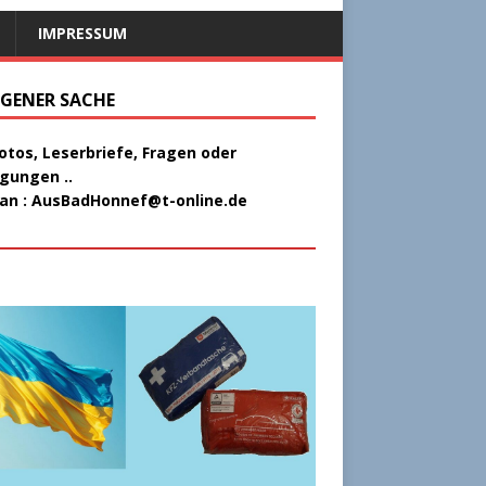
IMPRESSUM
EIGENER SACHE
Fotos, Leserbriefe, Fragen oder
gungen ..
 an :
AusBadHonnef@t-online.de