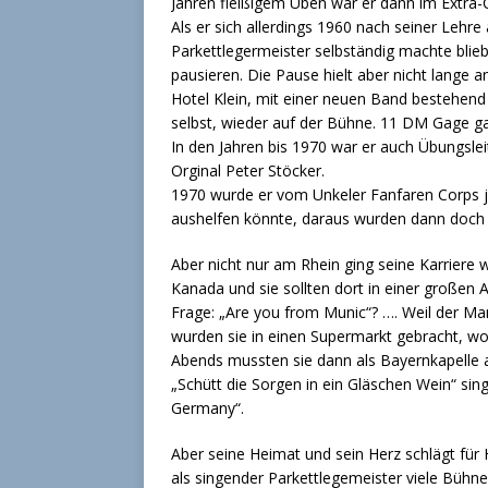
Jahren fleißigem Üben war er dann im Extra-
Als er sich allerdings 1960 nach seiner Lehre
Parkettlegermeister selbständig machte blieb
pausieren. Die Pause hielt aber nicht lange 
Hotel Klein, mit einer neuen Band bestehend
selbst, wieder auf der Bühne. 11 DM Gage ga
In den Jahren bis 1970 war er auch Übungslei
Orginal Peter Stöcker.
1970 wurde er vom Unkeler Fanfaren Corps jet
aushelfen könnte, daraus wurden dann doch 40
Aber nicht nur am Rhein ging seine Karriere w
Kanada und sie sollten dort in einer großen A
Frage: „Are you from Munic“? …. Weil der M
wurden sie in einen Supermarkt gebracht, w
Abends mussten sie dann als Bayernkapelle a
„Schütt die Sorgen in ein Gläschen Wein“ sin
Germany“.
Aber seine Heimat und sein Herz schlägt fü
als singender Parkettlegemeister viele Bühne