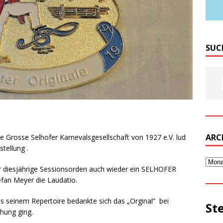
SUC
ARC
 Grosse Selhofer Karnevalsgesellschaft von 1927 e.V. lud
tellung .
er diesjährige Sessionsorden auch wieder ein SELHOFER
efan Meyer die Laudatio.
aus seinem
Repertoire bedankte sich das „Orginal“ bei
St
hung ging.