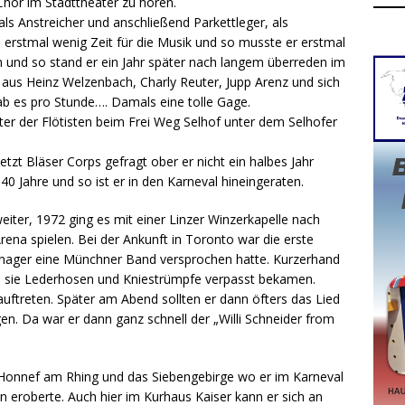
Chor im Stadttheater zu hören.
 als Anstreicher und anschließend Parkettleger, als
 erstmal wenig Zeit für die Musik und so musste er erstmal
an und so stand er ein Jahr später nach langem überreden im
 aus Heinz Welzenbach, Charly Reuter, Jupp Arenz und sich
b es pro Stunde…. Damals eine tolle Gage.
ter der Flötisten beim Frei Weg Selhof unter dem Selhofer
zt Bläser Corps gefragt ober er nicht ein halbes Jahr
 Jahre und so ist er in den Karneval hineingeraten.
eiter, 1972 ging es mit einer Linzer Winzerkapelle nach
rena spielen. Bei der Ankunft in Toronto war die erste
anager eine Münchner Band versprochen hatte. Kurzerhand
o sie Lederhosen und Kniestrümpfe verpasst bekamen.
uftreten. Später am Abend sollten er dann öfters das Lied
gen. Da war er dann ganz schnell der „Willi Schneider from
r Honnef am Rhing und das Siebengebirge wo er im Karneval
n eroberte. Auch hier im Kurhaus Kaiser kann er sich an