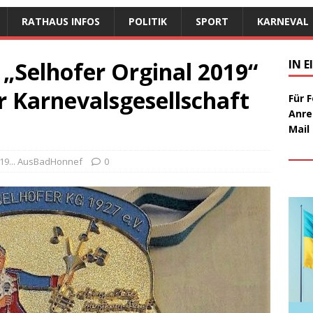
RATHAUS INFOS
POLITIK
SPORT
KARNEVAL
„Selhofer Orginal 2019“
IN 
r Karnevalsgesellschaft
Für 
Anre
Mail
/19... AusBadHonnef
0