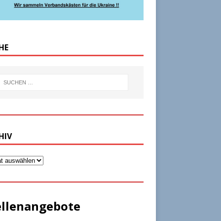
HE
HIV
ellenangebote