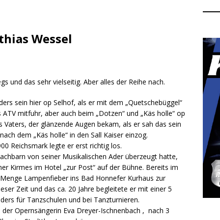
thias Wessel
gs und das sehr vielseitig. Aber alles der Reihe nach.
ers sein hier op Selhof, als er mit dem „Quetschebüggel“
ATV mitfuhr, aber auch beim „Dotzen“ und „Käs holle“ op
s Vaters, der glänzende Augen bekam, als er sah das sein
 nach dem „Käs holle“ in den Sall Kaiser einzog.
00 Reichsmark legte er erst richtig los.
achbarn von seiner Musikalischen Ader überzeugt hatte,
her Kirmes im Hotel „zur Post“ auf der Bühne. Bereits im
r Menge Lampenfieber ins Bad Honnefer Kurhaus zur
ser Zeit und das ca. 20 Jahre begleitete er mit einer 5
ers für Tanzschulen und bei Tanzturnieren.
i der Opernsängerin Eva Dreyer-Ischnenbach , nach 3