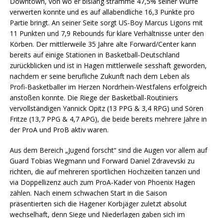
Downtown, von wo er bislang stramme 47,5% seiner Würfe
verwerten konnte und es auf allabendliche 16,3 Punkte pro
Partie bringt. An seiner Seite sorgt US-Boy Marcus Ligons mit
11 Punkten und 7,9 Rebounds für klare Verhältnisse unter den
Körben. Der mittlerweile 35 Jahre alte Forward/Center kann
bereits auf einige Stationen in Basketball-Deutschland
zurückblicken und ist in Hagen mittlerweile sesshaft geworden,
nachdem er seine berufliche Zukunft nach dem Leben als
Profi-Basketballer im Herzen Nordrhein-Westfalens erfolgreich
anstoßen konnte. Die Riege der Basketball-Routiniers
vervollständigen Yannick Opitz (13 PPG & 3,4 RPG) und Sören
Fritze (13,7 PPG & 4,7 APG), die beide bereits mehrere Jahre in
der ProA und ProB aktiv waren.
Aus dem Bereich „Jugend forscht“ sind die Augen vor allem auf
Guard Tobias Wegmann und Forward Daniel Zdravevski zu
richten, die auf mehreren sportlichen Hochzeiten tanzen und
via Doppellizenz auch zum ProA-Kader von Phoenix Hagen
zählen. Nach einem schwachen Start in die Saison
präsentierten sich die Hagener Korbjäger zuletzt absolut
wechselhaft, denn Siege und Niederlagen gaben sich im