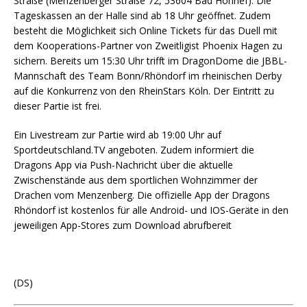
Straße (Menzenberger Straße 72, 53604 Bad Honnef). Die
Tageskassen an der Halle sind ab 18 Uhr geöffnet. Zudem
besteht die Möglichkeit sich Online Tickets für das Duell mit
dem Kooperations-Partner von Zweitligist Phoenix Hagen zu
sichern. Bereits um 15:30 Uhr trifft im DragonDome die JBBL-
Mannschaft des Team Bonn/Rhöndorf im rheinischen Derby
auf die Konkurrenz von den RheinStars Köln. Der Eintritt zu
dieser Partie ist frei.
Ein Livestream zur Partie wird ab 19:00 Uhr auf
Sportdeutschland.TV angeboten. Zudem informiert die
Dragons App via Push-Nachricht über die aktuelle
Zwischenstände aus dem sportlichen Wohnzimmer der
Drachen vom Menzenberg. Die offizielle App der Dragons
Rhöndorf ist kostenlos für alle Android- und IOS-Geräte in den
jeweiligen App-Stores zum Download abrufbereit
(DS)