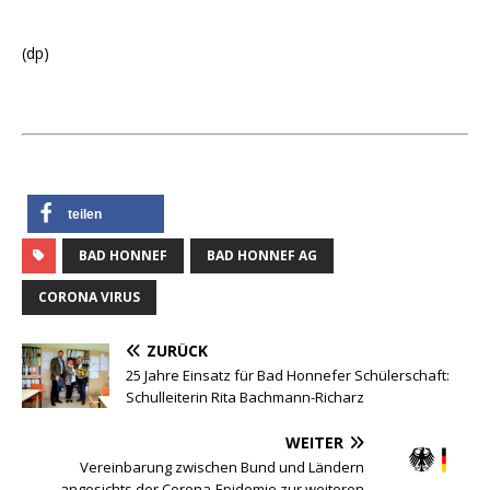
(dp)
teilen
BAD HONNEF
BAD HONNEF AG
CORONA VIRUS
ZURÜCK
25 Jahre Einsatz für Bad Honnefer Schülerschaft:
Schulleiterin Rita Bachmann-Richarz
WEITER
Vereinbarung zwischen Bund und Ländern
angesichts der Corona-Epidemie zur weiteren