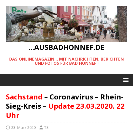
...AUSBADHONNEF.DE
DAS ONLINEMAGAZIN... MIT NACHRICHTEN, BERICHTEN
UND FOTOS FÜR BAD HONNEF !
Sachstand
– Coronavirus – Rhein-
Sieg-Kreis –
Update 23.03.2020. 22
Uhr
23. März 2020
TS