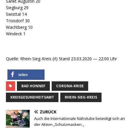
Sankt Augustin 20
Siegburg 29
Swisttal 14
Troisdorf 30
Wachtberg 10
Windeck 1
Quelle: Rhein-Sieg-Kreis (rl) Stand 23.03.2020 — 22:00 Uhr
teilen
BAD HONNEF
CORONA-KRISE
KREISGESUNDHEITSAMT
RHEIN-SIEG-KREIS
ZURÜCK
Auch die Internationale Nähstube beteidigt sich an
der Aktion „Schutzmasken „