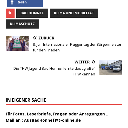
teilen
BAD HONNEF
KLIMA UND MOBILITÄT
KLIMASCHUTZ
ZURÜCK
8. Juli: Internationaler Flaggentag der Bürgermeister
für den Frieden
WEITER
Die THW Jugend Bad Honnef lernte das „große“
THW kennen
IN EIGENER SACHE
Für Fotos, Leserbriefe, Fragen oder Anregungen ..
Mail an :
AusBadHonnef@t-online.de