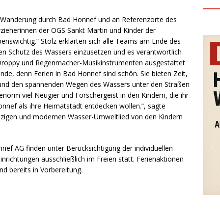
 Wanderung durch Bad Honnef und an Referenzorte des
rzieherinnen der OGS Sankt Martin und Kinder der
benswichtig.“ Stolz erklärten sich alle Teams am Ende des
 den Schutz des Wassers einzusetzen und es verantwortlich
 Droppy und Regenmacher-Musikinstrumenten ausgestattet
ände, denn Ferien in Bad Honnef sind schön. Sie bieten Zeit,
n und den spannenden Wegen des Wassers unter den Straßen
orm viel Neugier und Forschergeist in den Kindern, die ihr
nef als ihre Heimatstadt entdecken wollen.“, sagte
ritzigen und modernen Wasser-Umweltlied von den Kindern
nef AG finden unter Berücksichtigung der individuellen
richtungen ausschließlich im Freien statt. Ferienaktionen
d bereits in Vorbereitung.