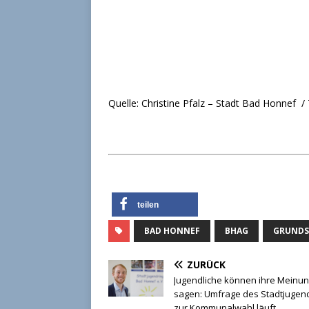
Quelle: Christine Pfalz – Stadt Bad Honnef /
teilen
BAD HONNEF
BHAG
GRUNDS
ZURÜCK
Jugendliche können ihre Meinu
sagen: Umfrage des Stadtjugen
zur Kommunalwahl läuft