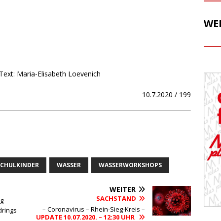
WE
 Text: Maria-Elisabeth Loevenich
10.7.2020 / 199
CHULKINDER
WASSER
WASSERWORKSHOPS
WEITER
SACHSTAND
ng
– Coronavirus – Rhein-Sieg-Kreis –
drings
UPDATE 10.07.2020. – 12:30 UHR