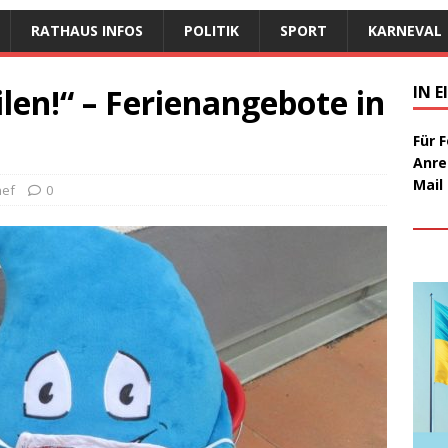
RATHAUS INFOS
POLITIK
SPORT
KARNEVAL
len!“ – Ferienangebote in
IN 
Für 
Anre
Mail
nef
0