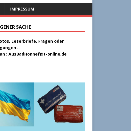
IMPRESSUM
EIGENER SACHE
Fotos, Leserbriefe, Fragen oder
gungen ..
 an :
AusBadHonnef@t-online.de