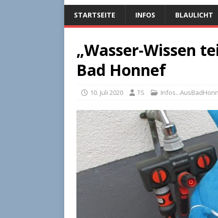
STARTSEITE
INFOS
BLAULICHT
„Wasser-Wissen tei
Bad Honnef
10. Juli 2020
TS
Infos...AusBadHon