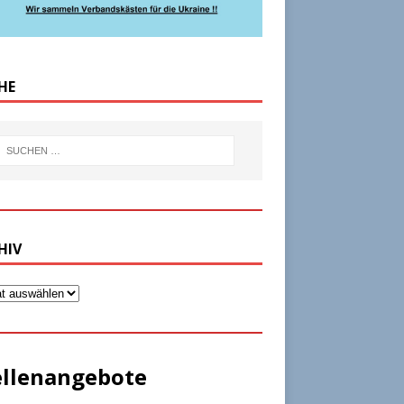
HE
HIV
ellenangebote