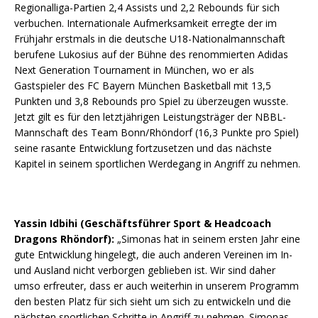
Regionalliga-Partien 2,4 Assists und 2,2 Rebounds für sich
verbuchen. Internationale Aufmerksamkeit erregte der im
Frühjahr erstmals in die deutsche U18-Nationalmannschaft
berufene Lukosius auf der Bühne des renommierten Adidas
Next Generation Tournament in München, wo er als
Gastspieler des FC Bayern München Basketball mit 13,5
Punkten und 3,8 Rebounds pro Spiel zu überzeugen wusste.
Jetzt gilt es für den letztjährigen Leistungsträger der NBBL-
Mannschaft des Team Bonn/Rhöndorf (16,3 Punkte pro Spiel)
seine rasante Entwicklung fortzusetzen und das nächste
Kapitel in seinem sportlichen Werdegang in Angriff zu nehmen.
Yassin Idbihi (Geschäftsführer Sport & Headcoach
Dragons Rhöndorf):
„Simonas hat in seinem ersten Jahr eine
gute Entwicklung hingelegt, die auch anderen Vereinen im In-
und Ausland nicht verborgen geblieben ist. Wir sind daher
umso erfreuter, dass er auch weiterhin in unserem Programm
den besten Platz für sich sieht um sich zu entwickeln und die
nächsten sportlichen Schritte in Angriff zu nehmen. Simonas