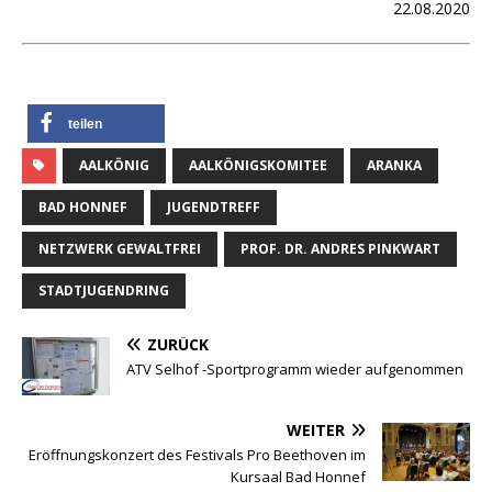
22.08.2020
teilen
AALKÖNIG
AALKÖNIGSKOMITEE
ARANKA
BAD HONNEF
JUGENDTREFF
NETZWERK GEWALTFREI
PROF. DR. ANDRES PINKWART
STADTJUGENDRING
ZURÜCK
ATV Selhof -Sportprogramm wieder aufgenommen
WEITER
Eröffnungskonzert des Festivals Pro Beethoven im
Kursaal Bad Honnef