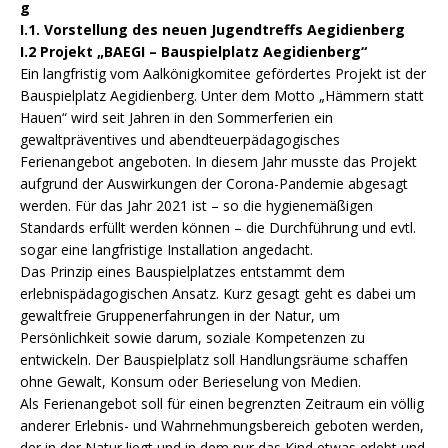
g
I.1. Vorstellung des neuen Jugendtreffs Aegidienberg
I.2 Projekt „BAEGI – Bauspielplatz Aegidienberg“
Ein langfristig vom Aalkönigkomitee gefördertes Projekt ist der
Bauspielplatz Aegidienberg. Unter dem Motto „Hämmern statt
Hauen“ wird seit Jahren in den Sommerferien ein
gewaltpräventives und abendteuerpädagogisches
Ferienangebot angeboten. In diesem Jahr musste das Projekt
aufgrund der Auswirkungen der Corona-Pandemie abgesagt
werden. Für das Jahr 2021 ist – so die hygienemäßigen
Standards erfüllt werden können – die Durchführung und evtl.
sogar eine langfristige Installation angedacht.
Das Prinzip eines Bauspielplatzes entstammt dem
erlebnispädagogischen Ansatz. Kurz gesagt geht es dabei um
gewaltfreie Gruppenerfahrungen in der Natur, um
Persönlichkeit sowie darum, soziale Kompetenzen zu
entwickeln. Der Bauspielplatz soll Handlungsräume schaffen
ohne Gewalt, Konsum oder Berieselung von Medien.
Als Ferienangebot soll für einen begrenzten Zeitraum ein völlig
anderer Erlebnis- und Wahrnehmungsbereich geboten werden,
der in der Natur liegt und in dem nur das Kind etwas erlebt und