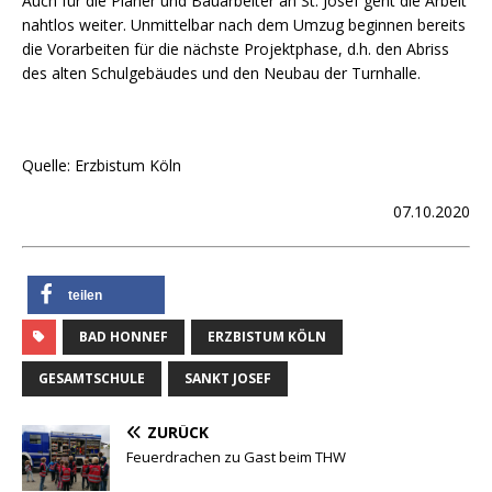
Auch für die Planer und Bauarbeiter an St. Josef geht die Arbeit
nahtlos weiter. Unmittelbar nach dem Umzug beginnen bereits
die Vorarbeiten für die nächste Projektphase, d.h. den Abriss
des alten Schulgebäudes und den Neubau der Turnhalle.
Quelle: Erzbistum Köln
07.10.2020
teilen
BAD HONNEF
ERZBISTUM KÖLN
GESAMTSCHULE
SANKT JOSEF
ZURÜCK
Feuerdrachen zu Gast beim THW