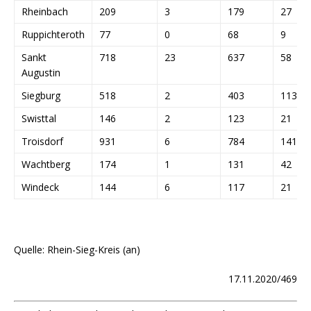
Rheinbach
209
3
179
27
Ruppichteroth
77
0
68
9
Sankt
718
23
637
58
Augustin
Siegburg
518
2
403
113
Swisttal
146
2
123
21
Troisdorf
931
6
784
141
Wachtberg
174
1
131
42
Windeck
144
6
117
21
Quelle: Rhein-Sieg-Kreis (an)
17.11.2020/469