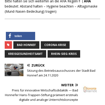
Bitte halten sie sich weiterhin an die AHA Regeln !! (
AHA
bedeutet: Abstand halten – Hygiene beachten – Alltagsmaske
(Mund-Nasen-Bedeckung) tragen)
teilen
BAD HONNEF
CORONA-KRISE
KREISGESUNDHEITSAMT
RHEIN-SIEG-KREIS
ZURÜCK
Sitzung des Betriebsausschusses der Stadt Bad
Honnef am 24.11.2020
WEITER
Preis für innovative Wirtschaftsdidaktik — Bad
Honnefer Hans-Trappen-Stiftung prämiert erstmals
digitale und analoge Unterrichtskonzepte