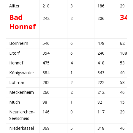
Alfter
218
3
186
29
Bad
34
242
2
206
Honnef
Bornheim
546
6
478
62
Eitorf
354
6
240
108
Hennef
475
4
418
53
Königswinter
384
1
343
40
Lohmar
282
2
222
58
Meckenheim
260
2
212
46
Much
98
1
82
15
Neunkirchen-
146
0
117
29
Seelscheid
Niederkassel
369
5
318
46