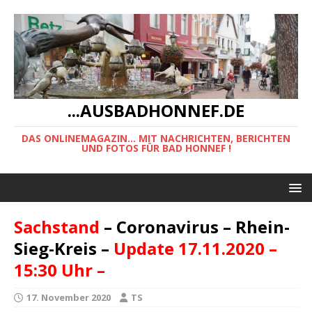
...AUSBADHONNEF.DE
DAS ONLINEMAGAZIN... MIT NACHRICHTEN, BERICHTEN
UND FOTOS FÜR BAD HONNEF !
Sachstand
– Coronavirus – Rhein-
Sieg-Kreis –
Update 17.11.2020 –
15:30 Uhr –
17. November 2020
TS