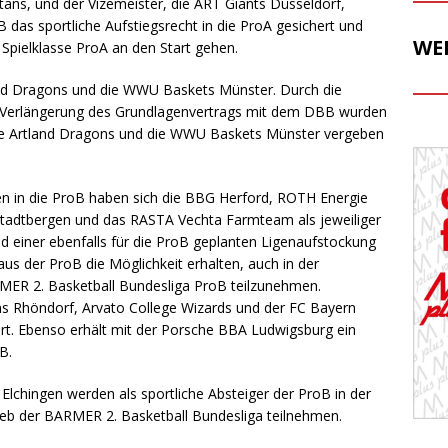
ans, und der Vizemeister, die ART Giants Düsseldorf,
B das sportliche Aufstiegsrecht in die ProA gesichert und
WE
Spielklasse ProA an den Start gehen.
and Dragons und die WWU Baskets Münster. Durch die
r Verlängerung des Grundlagenvertrags mit dem DBB wurden
die Artland Dragons und die WWU Baskets Münster vergeben
gen in die ProB haben sich die BBG Herford, ROTH Energie
Stadtbergen und das RASTA Vechta Farmteam als jeweiliger
rund einer ebenfalls für die ProB geplanten Ligenaufstockung
aus der ProB die Möglichkeit erhalten, auch in der
ER 2. Basketball Bundesliga ProB teilzunehmen.
s Rhöndorf, Arvato College Wizards und der FC Bayern
tart. Ebenso erhält mit der Porsche BBA Ludwigsburg ein
B.
Elchingen werden als sportliche Absteiger der ProB in der
eb der BARMER 2. Basketball Bundesliga teilnehmen.