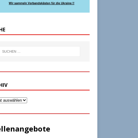
HE
HIV
ellenangebote