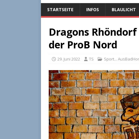
STARTSEITE
INFOS
BLAULICHT
Dragons Rhöndorf 
der ProB Nord
29. Juni 2022
TS
Sport... AusBadHo