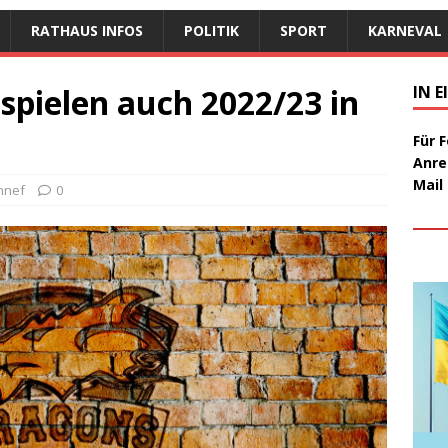
RATHAUS INFOS
POLITIK
SPORT
KARNEVAL
spielen auch 2022/23 in
IN 
Für 
Anre
Mail
nnef
0