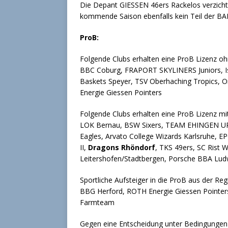
Die Depant GIESSEN 46ers Rackelos verzicht
kommende Saison ebenfalls kein Teil der BAR
ProB:
Folgende Clubs erhalten eine ProB Lizenz oh
BBC Coburg, FRAPORT SKYLINERS Juniors, I
Baskets Speyer, TSV Oberhaching Tropics
Energie Giessen Pointers
Folgende Clubs erhalten eine ProB Lizenz mi
LOK Bernau, BSW Sixers, TEAM EHINGEN UR
Eagles, Arvato College Wizards Karlsruhe, E
II,
Dragons Rhöndorf
, TKS 49ers, SC Rist
Leitershofen/Stadtbergen, Porsche BBA Lud
Sportliche Aufsteiger in die ProB aus der Regi
BBG Herford, ROTH Energie Giessen Pointers
Farmteam
Gegen eine Entscheidung unter Bedingungen 