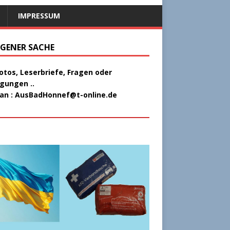
IMPRESSUM
EIGENER SACHE
Fotos, Leserbriefe, Fragen oder
gungen ..
 an :
AusBadHonnef@t-online.de