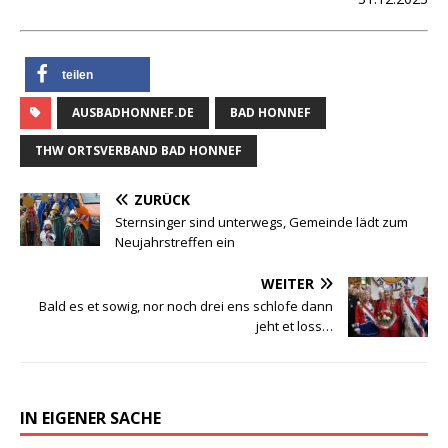
teilen
AUSBADHONNEF.DE
BAD HONNEF
THW ORTSVERBAND BAD HONNEF
ZURÜCK
Sternsinger sind unterwegs, Gemeinde lädt zum
Neujahrstreffen ein
WEITER
Bald es et sowig, nor noch drei ens schlofe dann
jeht et loss…
IN EIGENER SACHE