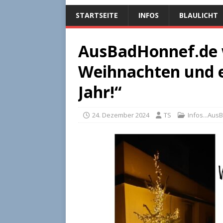
STARTSEITE
INFOS
BLAULICHT
AusBadHonnef.de 
Weihnachten und e
Jahr!“
24. Dezember 2024
TS
Infos...Au