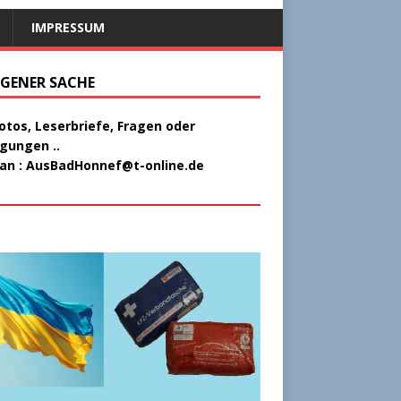
IMPRESSUM
EIGENER SACHE
Fotos, Leserbriefe, Fragen oder
gungen ..
 an :
AusBadHonnef@t-online.de