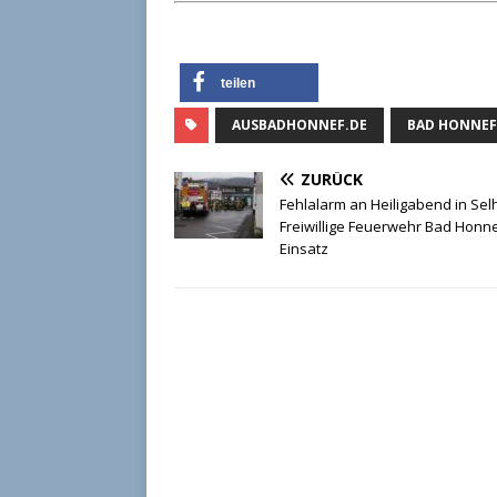
teilen
AUSBADHONNEF.DE
BAD HONNEF
ZURÜCK
Fehlalarm an Heiligabend in Se
Freiwillige Feuerwehr Bad Honne
Einsatz