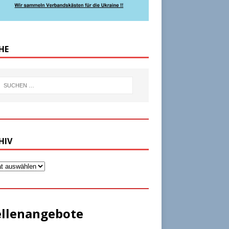
HE
HIV
ellenangebote