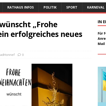
RATHAUS INFOS
POLITIK
SPORT
KARNEVAL
wünscht „Frohe
IN 
in erfolgreiches neues
Für 
Anre
Mail
sBadHonnef
0