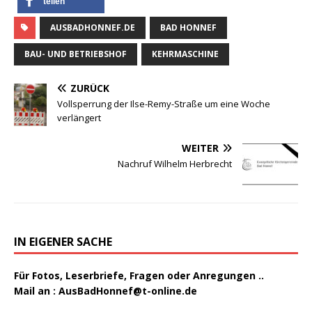
teilen
AUSBADHONNEF.DE
BAD HONNEF
BAU- UND BETRIEBSHOF
KEHRMASCHINE
ZURÜCK
Vollsperrung der Ilse-Remy-Straße um eine Woche
verlängert
WEITER
Nachruf Wilhelm Herbrecht
IN EIGENER SACHE
Für Fotos, Leserbriefe, Fragen oder Anregungen ..
Mail an :
AusBadHonnef@t-online.de