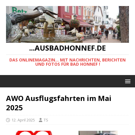
...AUSBADHONNEF.DE
DAS ONLINEMAGAZIN... MIT NACHRICHTEN, BERICHTEN
UND FOTOS FÜR BAD HONNEF !
AWO Ausflugsfahrten im Mai
2025
12. April 2025
TS