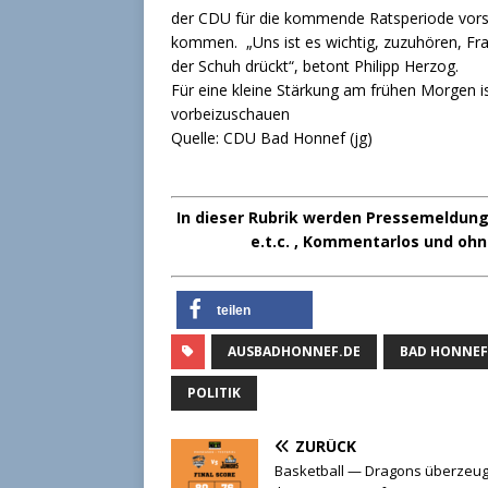
der CDU für die kommende Ratsperiode vorst
kommen. „Uns ist es wichtig, zuzuhören, Fr
der Schuh drückt“, betont Philipp Herzog.
Für eine kleine Stärkung am frühen Morgen ist
vorbeizuschauen
Quelle: CDU Bad Honnef (jg)
In dieser Rubrik werden Pressemeldunge
e.t.c. , Kommentarlos und ohn
teilen
AUSBADHONNEF.DE
BAD HONNEF
POLITIK
ZURÜCK
Basketball — Dragons überzeug