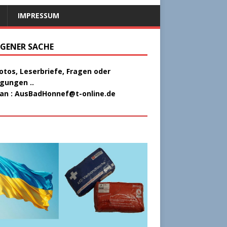
IMPRESSUM
EIGENER SACHE
Fotos, Leserbriefe, Fragen oder
gungen ..
 an :
AusBadHonnef@t-online.de