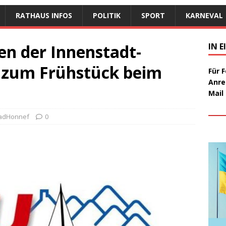
RATHAUS INFOS
POLITIK
SPORT
KARNEVAL
n der Innenstadt-
IN 
 zum Frühstück beim
Für 
Anre
Mail
BadHonnef
0