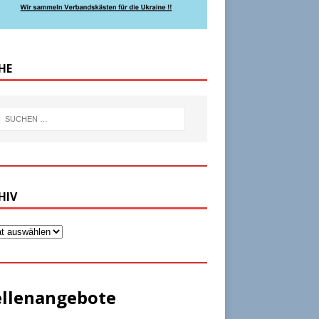
HE
HIV
ellenangebote