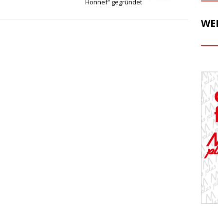
Honnef“ gegründet
WE