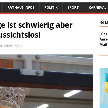
RATHAUS INFOS
POLITIK
SPORT
KARNEVAL
e ist schwierig aber
IN 
ssichtslos!
Für 
Anre
Mail
adHonnef
0