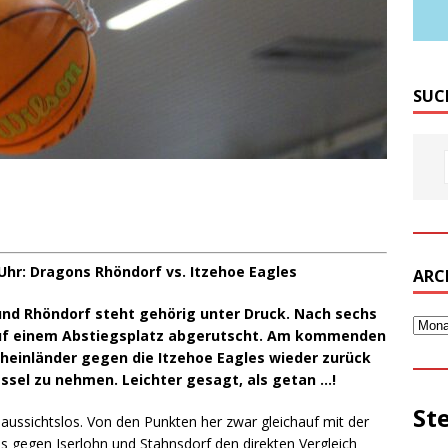
SUC
 Uhr: Dragons Rhöndorf vs. Itzehoe Eagles
ARC
 und Rhöndorf steht gehörig unter Druck. Nach sechs
 auf einem Abstiegsplatz abgerutscht. Am kommenden
Rheinländer gegen die Itzehoe Eagles wieder zurück
essel zu nehmen. Leichter gesagt, als getan …!
St
t aussichtslos. Von den Punkten her zwar gleichauf mit der
 gegen Iserlohn und Stahnsdorf den direkten Vergleich