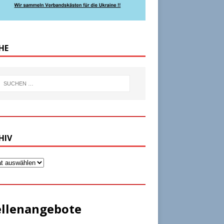
HE
HIV
ellenangebote