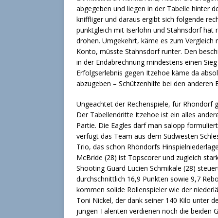
abgegeben und liegen in der Tabelle hinter d
kniffliger und daraus ergibt sich folgende r
punktgleich mit Iserlohn und Stahnsdorf ha
drohen. Umgekehrt, käme es zum Vergleich m
Konto, müsste Stahnsdorf runter. Den besc
in der Endabrechnung mindestens einen Sieg
Erfolgserlebnis gegen Itzehoe käme da absolu
abzugeben – Schützenhilfe bei den anderen 
Ungeachtet der Rechenspiele, für Rhöndorf g
Der Tabellendritte Itzehoe ist ein alles ande
Partie. Die Eagles darf man salopp formulie
verfügt das Team aus dem Südwesten Schles
Trio, das schon Rhöndorfs Hinspielniederlag
McBride (28) ist Topscorer und zugleich starke
Shooting Guard Lucien Schmikale (28) steuert 
durchschnittlich 16,9 Punkten sowie 9,7 Reb
kommen solide Rollenspieler wie der niederlä
Toni Nickel, der dank seiner 140 Kilo unter de
jungen Talenten verdienen noch die beiden G