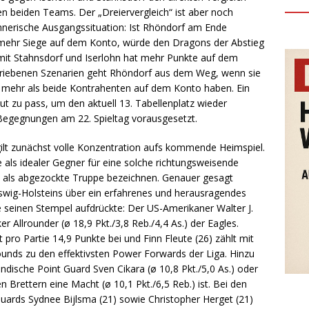
en beiden Teams. Der „Dreiervergleich“ ist aber noch
echnerische Ausgangssituation: Ist Rhöndorf am Ende
t mehr Siege auf dem Konto, würde den Dragons der Abstieg
it Stahnsdorf und Iserlohn hat mehr Punkte auf dem
hriebenen Szenarien geht Rhöndorf aus dem Weg, wenn sie
 mehr als beide Kontrahenten auf dem Konto haben. Ein
t zu pass, um den aktuell 13. Tabellenplatz wieder
Begegnungen am 22. Spieltag vorausgesetzt.
ilt zunächst volle Konzentration aufs kommende Heimspiel.
re als idealer Gegner für eine solche richtungsweisende
rt als abgezockte Truppe bezeichnen. Genauer gesagt
wig-Holsteins über ein erfahrenes und herausragendes
e seinen Stempel aufdrückte: Der US-Amerikaner Walter J.
r Allrounder (ø 18,9 Pkt./3,8 Reb./4,4 As.) der Eagles.
pro Partie 14,9 Punkte bei und Finn Fleute (26) zählt mit
ounds zu den effektivsten Power Forwards der Liga. Hinzu
ndische Point Guard Sven Cikara (ø 10,8 Pkt./5,0 As.) oder
n Brettern eine Macht (ø 10,1 Pkt./6,5 Reb.) ist. Bei den
uards Sydnee Bijlsma (21) sowie Christopher Herget (21)