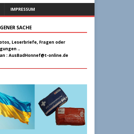
IMPRESSUM
EIGENER SACHE
Fotos, Leserbriefe, Fragen oder
gungen ..
 an :
AusBadHonnef@t-online.de