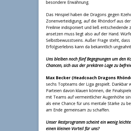
besondere Erwähnung.
Das Hinspiel haben die Dragons gegen Itzeho
Zonenverteidigung, auf die Rhöndorf aus de
Freilinie indisponiert und ließ entscheidend
ansetzen muss liegt also auf der Hand. Würfe,
Selbstbewusstseins. Außer Frage steht, das
Erfolgserlebnis kann da bekanntlich ungeahnt
Uns bleiben noch fünf Begegnungen um den Kop
Chancen, sich aus der prekären Lage zu befrei
Max Becker (Headcoach Dragons Rhöndo
sechs Topteams der Liga gespielt. Dankbar war
Parteien davon klauen können, die Finalspiel
mit Teams auf vermeintlicher Augenhöhe sin
als eine Chance für uns mentale Stärke zu b
am Ende gemeinsam zu schaffen.
Unser Restprogramm scheint ein wenig leichter
einen kleinen Vorteil für uns?