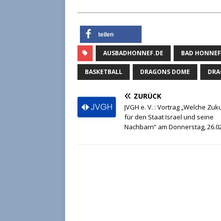
teilen
AUSBADHONNEF.DE
BAD HONNEF
BASKETBALL
DRAGONS DOME
DRA
ZURÜCK
JVGH e. V. : Vortrag „Welche Zuk
für den Staat Israel und seine
Nachbarn“ am Donnerstag, 26.0