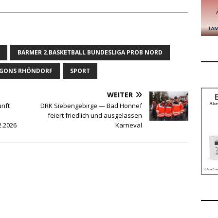
BARMER 2.BASKETBALL BUNDESLIGA PROB NORD
GONS RHÖNDORF
SPORT
WEITER
unft
DRK Siebengebirge — Bad Honnef
feiert friedlich und ausgelassen
2.2026
Karneval