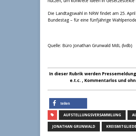
nutzen, um konkrete Ideen in Gesetzestexte
Die Landtagswahl in NRW findet am 25. April
Bundestag – für eine fünfjährige Wahlperiod
Quelle: Büro Jonathan Grunwald MdL (lvdb)
In dieser Rubrik werden Pressemeldunge
e.t.c. , Kommentarlos und ohn
teilen
AUFSTELLUNGSVERSAMMLUNG
A
JONATHAN GRUNWALD
KREISMITGLIE