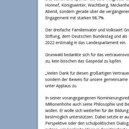
Honnef, Königswinter, Wachtberg, Meckenhe
Abend, sondern gerade über die vergangenen
Engagement mit starken 98,7%.
Der dreifache Familienvater und Volkswirt G
Stiftung, dem Deutschen Bundestag und als 
2022 erstmalig in das Landesparlament ein.
Grunwald bedankte sich für das vertrauensv
zu, kein bisschen das Gaspedal zu lupfen.
„Vielen Dank für diesen großartigen Vertrauen
sondern der Beweis für unsere gemeinsame A
unter Applaus zu.
In seiner vorangegangenen Nominierungsrede
Millionenhöhe auch seine Philosophie und B
wollen. Er wolle sich weiterhin für die Bildu
bestmöglich unterstützen. Dabei setzte er au
Perspektive oder den schulpolitischen Dialog