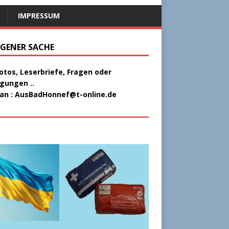
IMPRESSUM
EIGENER SACHE
Fotos, Leserbriefe, Fragen oder
gungen ..
 an :
AusBadHonnef@t-online.de