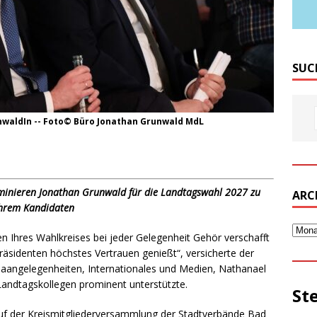
SUC
waldIn -- Foto© Büro Jonathan Grunwald MdL
minieren Jonathan Grunwald für die Landtagswahl 2027 zu
ARC
hrem Kandidaten
n Ihres Wahlkreises bei jeder Gelegenheit Gehör verschafft
räsidenten höchstes Vertrauen genießt“, versicherte der
opaangelegenheiten, Internationales und Medien, Nathanael
Landtagskollegen prominent unterstützte.
St
uf der Kreismitgliederversammlung der Stadtverbände Bad