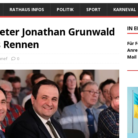
RATHAUS INFOS
POLITIK
SPORT
KARNEVAL
eter Jonathan Grunwald
IN 
s Rennen
Für 
Anre
Mail
nnef
0