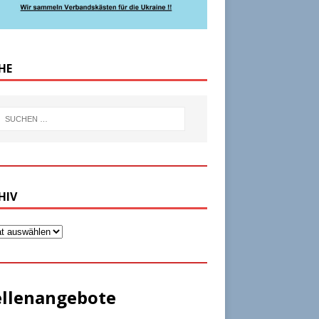
HE
HIV
ellenangebote