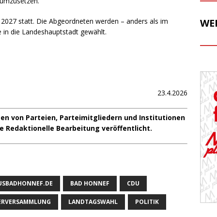
 umzusetzen.
 2027 statt. Die Abgeordneten werden – anders als im
WE
e in die Landeshauptstadt gewählt.
23.4.2026
n von Parteien, Parteimitgliedern und Institutionen
e Redaktionelle Bearbeitung veröffentlicht.
USBADHONNEF.DE
BAD HONNEF
CDU
DERVERSAMMLUNG
LANDTAGSWAHL
POLITIK