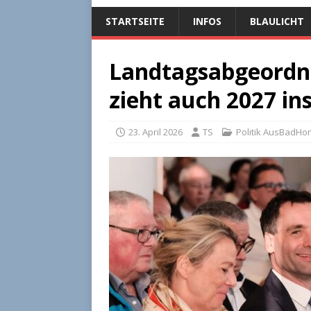
STARTSEITE
INFOS
BLAULICHT
Landtagsabgeordn
zieht auch 2027 in
23. April 2026
TS
Politik AusBadHo