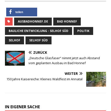
teilen
AUSBADHONNEF.DE
BAD HONNEF
BAULICHE ENTWICKLUNG - SELHOF SÜD
POLITIK
SELHOF
SELHOF SÜD
ZURÜCK
„Deutsche Glasfaser“ nimmt jetzt auch Abstand
vom geplanten Ausbau in Bad Honnef
WEITER
150 Jahre Kaisereiche: Kleines Waldfest im Annatal
IN EIGENER SACHE