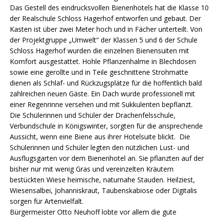
Das Gestell des eindrucksvollen Bienenhotels hat die Klasse 10
der Realschule Schloss Hagerhof entworfen und gebaut. Der
Kasten ist über zwei Meter hoch und in Fächer unterteilt. Von
der Projektgruppe „Umwelt“ der Klassen 5 und 6 der Schule
Schloss Hagerhof wurden die einzelnen Bienensuiten mit
Komfort ausgestattet. Hohle Pflanzenhalme in Blechdosen
sowie eine gerollte und in Teile geschnittene Strohmatte
dienen als Schlaf- und Rückzugsplätze für die hoffentlich bald
zahlreichen neuen Gäste. Ein Dach wurde professionell mit
einer Regenrinne versehen und mit Sukkulenten bepflanzt.
Die Schülerinnen und Schüler der Drachenfelsschule,
Verbundschule in Königswinter, sorgten für die ansprechende
Aussicht, wenn eine Biene aus ihrer Hotelsuite blickt. Die
Schülerinnen und Schüler legten den nützlichen Lust- und
Ausflugsgarten vor dem Bienenhotel an. Sie pflanzten auf der
bisher nur mit wenig Gras und vereinzelten Kräutern
bestückten Wiese heimische, naturnahe Stauden. Heilziest,
Wiesensalbei, Johanniskraut, Taubenskabiose oder Digitalis
sorgen für Artenvielfalt.
Bürgermeister Otto Neuhoff lobte vor allem die gute