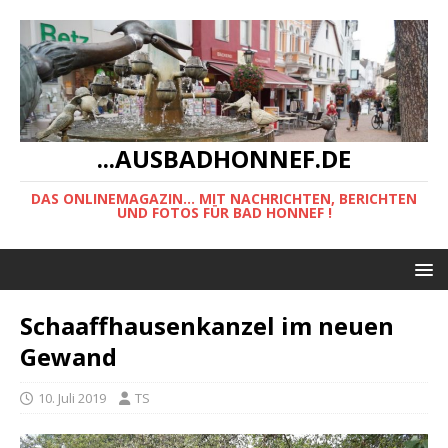
...AUSBADHONNEF.DE
DAS ONLINEMAGAZIN... MIT NACHRICHTEN, BERICHTEN
UND FOTOS FÜR BAD HONNEF !
Schaaffhausenkanzel im neuen
Gewand
10. Juli 2019
TS