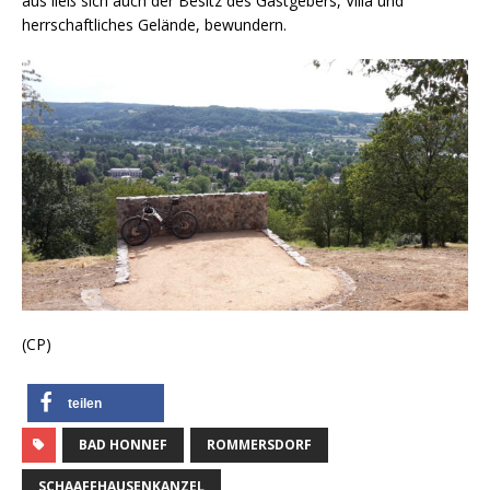
aus ließ sich auch der Besitz des Gastgebers, Villa und
herrschaftliches Gelände, bewundern.
(CP)
teilen
BAD HONNEF
ROMMERSDORF
SCHAAFFHAUSENKANZEL