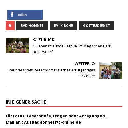
teilen
BAD HONNEF
EV. KIRCHE
GOTTESDIENST
ZURÜCK
1. Lebensfreunde Festival im Magischen Park
Reitersdorf
WEITER
Freundeskreis Reitersdorfer Park feiert 10jähriges
Bestehen
IN EIGENER SACHE
Für Fotos, Leserbriefe, Fragen oder Anregungen ..
Mail an :
AusBadHonnef@t-online.de