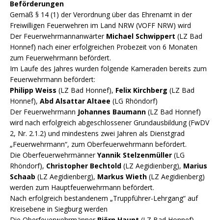
Beförderungen
Gemäß § 14 (1) der Verordnung über das Ehrenamt in der
Freiwilligen Feuerwehren im Land NRW (VOFF NRW) wird
Der Feuerwehrmannanwärter
Michael Schwippert
(LZ Bad
Honnef) nach einer erfolgreichen Probezeit von 6 Monaten
zum Feuerwehrmann befördert.
Im Laufe des Jahres wurden folgende Kameraden bereits zum
Feuerwehrmann befördert:
Philipp Weiss
(LZ Bad Honnef),
Felix Kirchberg
(LZ Bad
Honnef),
Abd Alsattar Altaee
(LG Rhöndorf)
Der Feuerwehrmann
Johannes Baumann
(LZ Bad Honnef)
wird nach erfolgreich abgeschlossener Grundausbildung (FwDV
2, Nr. 2.1.2) und mindestens zwei Jahren als Dienstgrad
„Feuerwehrmann“, zum Oberfeuerwehrmann befördert.
Die Oberfeuerwehrmänner
Yannik Stelzenmüller
(LG
Rhöndorf),
Christopher Bechtold
(LZ Aegidienberg),
Marius
Schaab
(LZ Aegidienberg),
Markus Wieth
(LZ Aegidienberg)
werden zum Hauptfeuerwehrmann befördert.
Nach erfolgreich bestandenem „Truppführer-Lehrgang“ auf
Kreisebene in Siegburg werden
Die Oberfeuerwehrmänner
Björn Haupt
(LZ Bad Honnef),