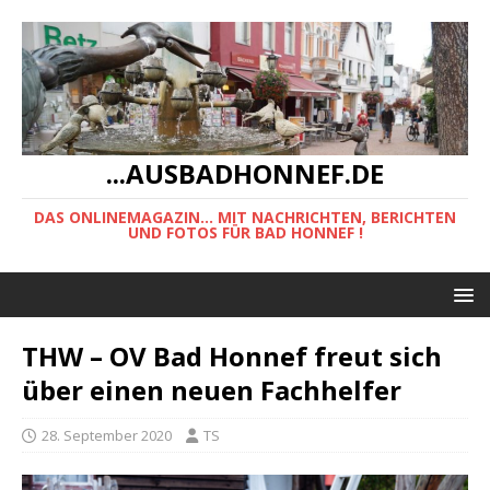
...AUSBADHONNEF.DE
DAS ONLINEMAGAZIN... MIT NACHRICHTEN, BERICHTEN
UND FOTOS FÜR BAD HONNEF !
THW – OV Bad Honnef freut sich
über einen neuen Fachhelfer
28. September 2020
TS