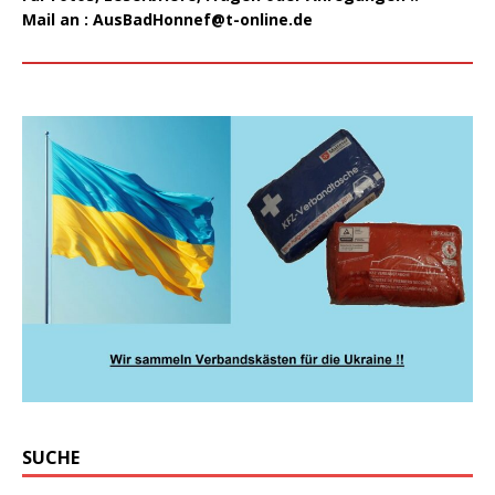
Mail an :
AusBadHonnef@t-online.de
SUCHE