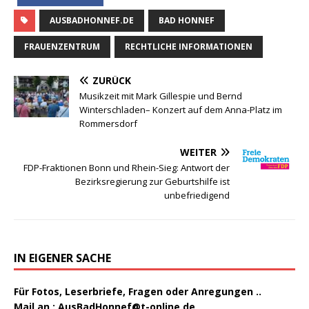
AUSBADHONNEF.DE
BAD HONNEF
FRAUENZENTRUM
RECHTLICHE INFORMATIONEN
ZURÜCK
Musikzeit mit Mark Gillespie und Bernd
Winterschladen– Konzert auf dem Anna-Platz im
Rommersdorf
WEITER
FDP-Fraktionen Bonn und Rhein-Sieg: Antwort der
Bezirksregierung zur Geburtshilfe ist
unbefriedigend
IN EIGENER SACHE
Für Fotos, Leserbriefe, Fragen oder Anregungen ..
Mail an :
AusBadHonnef@t-online.de