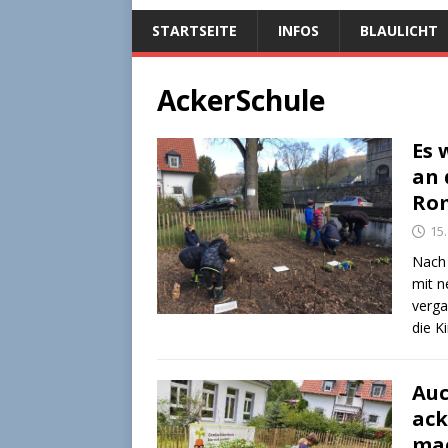
STARTSEITE
INFOS
BLAULICHT
AckerSchule
Es 
an 
Ro
15.
Nach 
mit n
verg
die K
Auc
ack
mac