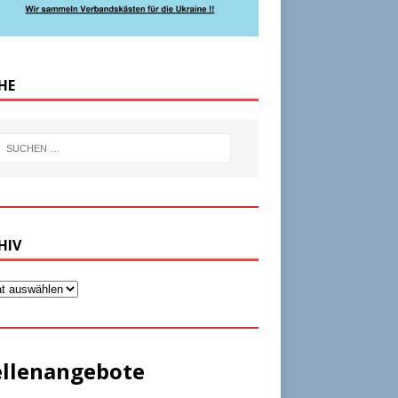
HE
HIV
ellenangebote