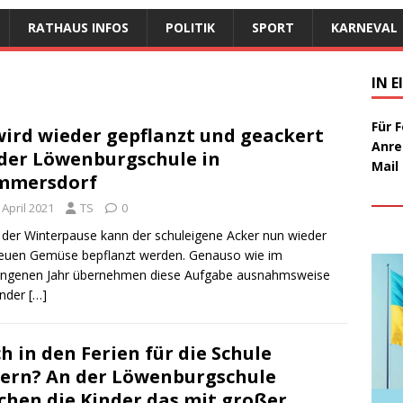
RATHAUS INFOS
POLITIK
SPORT
KARNEVAL
IN 
Für 
wird wieder gepflanzt und geackert
Anre
der Löwenburgschule in
Mail
mmersdorf
 April 2021
TS
0
der Winterpause kann der schuleigene Acker nun wieder
euen Gemüse bepflanzt werden. Genauso wie im
angenen Jahr übernehmen diese Aufgabe ausnahmsweise
inder
[…]
h in den Ferien für die Schule
ern? An der Löwenburgschule
hen die Kinder das mit großer