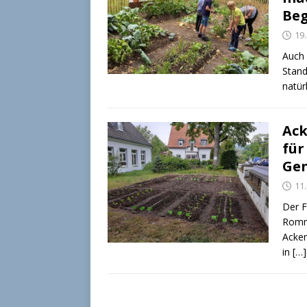
Beg
19.
Auch 
Stand
natür
Ack
für
Gen
11
Der F
Romme
Acker
in
[…]