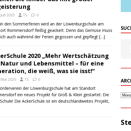
eisterung
 Juli 2020
TS
0
in den Sommerferien wird an der Löwenburgschule am
SUC
ort Rommersdorf fleißig geackert. Denn das Gemüse muss
lich auch während der Ferien gegossen und gepflegt
[…]
erSchule 2020 „Mehr Wertschätzung
 Natur und Lebensmittel – für eine
eration, die weiß, was sie isst!“
. Mai 2020
TS
0
ARC
örderverein der Löwenburgschule hat am Standort
rsdorf ein neues Projekt für Groß & Klein gestartet: Die
Schule! Die AckerSchule ist ein deutschlandweites Projekt,
St