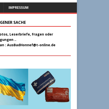
IMPRESSUM
EIGENER SACHE
Fotos, Leserbriefe, Fragen oder
gungen ..
 an :
AusBadHonnef@t-online.de