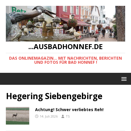
...AUSBADHONNEF.DE
DAS ONLINEMAGAZIN... MIT NACHRICHTEN, BERICHTEN
UND FOTOS FÜR BAD HONNEF !
Hegering Siebengebirge
Achtung! Schwer verliebtes Reh!
14. Juli 2026
TS