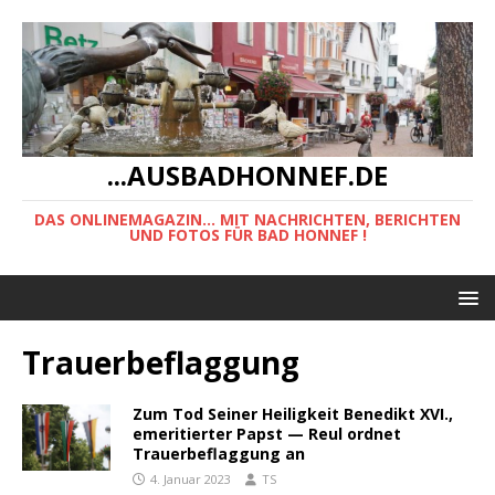
...AUSBADHONNEF.DE
DAS ONLINEMAGAZIN... MIT NACHRICHTEN, BERICHTEN
UND FOTOS FÜR BAD HONNEF !
Trauerbeflaggung
Zum Tod Seiner Heiligkeit Benedikt XVI.,
emeritierter Papst — Reul ordnet
Trauerbeflaggung an
4. Januar 2023
TS