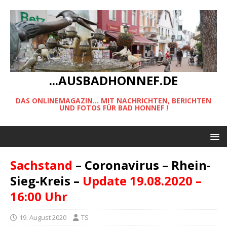
...AUSBADHONNEF.DE
DAS ONLINEMAGAZIN... MIT NACHRICHTEN, BERICHTEN
UND FOTOS FÜR BAD HONNEF !
Sachstand
– Coronavirus – Rhein-
Sieg-Kreis –
Update 19.08.2020 –
16:00 Uhr
19. August 2020
TS