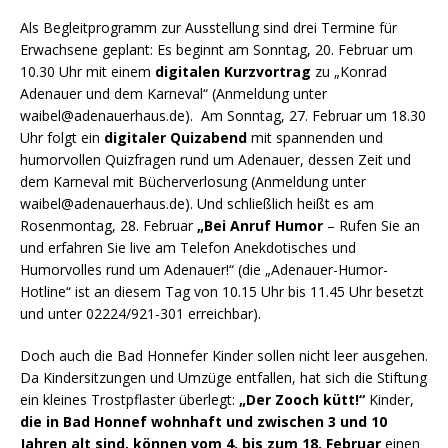
Als Begleitprogramm zur Ausstellung sind drei Termine für
Erwachsene geplant: Es beginnt am Sonntag, 20. Februar um
10.30 Uhr mit einem
digitalen Kurzvortrag
zu „Konrad
Adenauer und dem Karneval“ (Anmeldung unter
waibel@adenauerhaus.de). Am Sonntag, 27. Februar um 18.30
Uhr folgt ein
digitaler Quizabend
mit spannenden und
humorvollen Quizfragen rund um Adenauer, dessen Zeit und
dem Karneval mit Bücherverlosung (Anmeldung unter
waibel@adenauerhaus.de). Und schließlich heißt es am
Rosenmontag, 28. Februar
„Bei Anruf Humor
– Rufen Sie an
und erfahren Sie live am Telefon Anekdotisches und
Humorvolles rund um Adenauer!“ (die „Adenauer-Humor-
Hotline“ ist an diesem Tag von 10.15 Uhr bis 11.45 Uhr besetzt
und unter 02224/921-301 erreichbar).
Doch auch die Bad Honnefer Kinder sollen nicht leer ausgehen.
Da Kindersitzungen und Umzüge entfallen, hat sich die Stiftung
ein kleines Trostpflaster überlegt:
„Der Zooch kütt!“
Kinder,
die in Bad Honnef wohnhaft und zwischen 3 und 10
Jahren alt sind, können vom 4. bis zum 18. Februar
einen