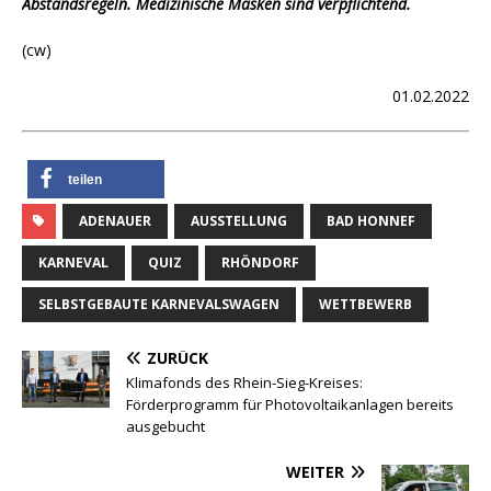
Abstandsregeln. Medizinische Masken sind verpflichtend.
(cw)
01.02.2022
teilen
ADENAUER
AUSSTELLUNG
BAD HONNEF
KARNEVAL
QUIZ
RHÖNDORF
SELBSTGEBAUTE KARNEVALSWAGEN
WETTBEWERB
ZURÜCK
Klimafonds des Rhein-Sieg-Kreises:
Förderprogramm für Photovoltaikanlagen bereits
ausgebucht
WEITER