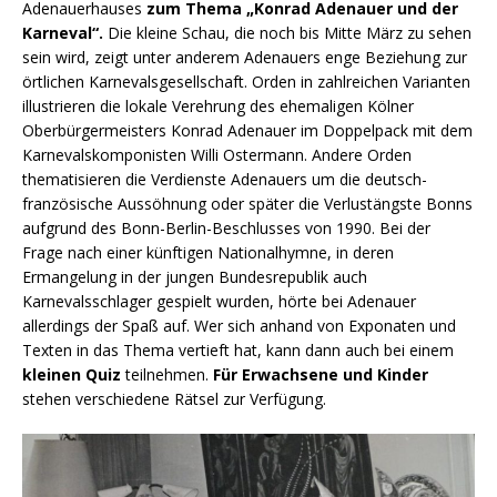
Adenauerhauses
zum Thema „Konrad Adenauer und der
Karneval“.
Die kleine Schau, die noch bis Mitte März zu sehen
sein wird, zeigt unter anderem Adenauers enge Beziehung zur
örtlichen Karnevalsgesellschaft. Orden in zahlreichen Varianten
illustrieren die lokale Verehrung des ehemaligen Kölner
Oberbürgermeisters Konrad Adenauer im Doppelpack mit dem
Karnevalskomponisten Willi Ostermann. Andere Orden
thematisieren die Verdienste Adenauers um die deutsch-
französische Aussöhnung oder später die Verlustängste Bonns
aufgrund des Bonn-Berlin-Beschlusses von 1990. Bei der
Frage nach einer künftigen Nationalhymne, in deren
Ermangelung in der jungen Bundesrepublik auch
Karnevalsschlager gespielt wurden, hörte bei Adenauer
allerdings der Spaß auf. Wer sich anhand von Exponaten und
Texten in das Thema vertieft hat, kann dann auch bei einem
kleinen Quiz
teilnehmen.
Für Erwachsene und Kinder
stehen verschiedene Rätsel zur Verfügung.