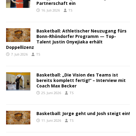
Partnerschaft ein
16. Juli 2026
TS
Basketball: Athletischer Neuzugang fürs
Bonn-Rhöndorfer Programm — Top-
Talent Justin Onyejiaka erhält
Doppellizenz
7. Juli 2026
TS
Basketball: „Die Vision des Teams ist
bereits komplett fertig!“ – Interview mit
Coach Max Becker
25. Juni 2026
TS
Basketball: Jorge geht und Josh steigt ein!
11. Juni 2026
TS