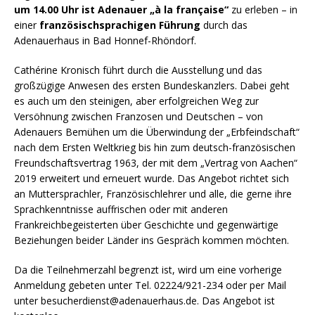
um 14.00 Uhr ist Adenauer „à la française“
zu erleben – in
einer
französischsprachigen Führung
durch das
Adenauerhaus in Bad Honnef-Rhöndorf.
Cathérine Kronisch führt durch die Ausstellung und das
großzügige Anwesen des ersten Bundeskanzlers. Dabei geht
es auch um den steinigen, aber erfolgreichen Weg zur
Versöhnung zwischen Franzosen und Deutschen – von
Adenauers Bemühen um die Überwindung der „Erbfeindschaft“
nach dem Ersten Weltkrieg bis hin zum deutsch-französischen
Freundschaftsvertrag 1963, der mit dem „Vertrag von Aachen“
2019 erweitert und erneuert wurde. Das Angebot richtet sich
an Muttersprachler, Französischlehrer und alle, die gerne ihre
Sprachkenntnisse auffrischen oder mit anderen
Frankreichbegeisterten über Geschichte und gegenwärtige
Beziehungen beider Länder ins Gespräch kommen möchten.
Da die Teilnehmerzahl begrenzt ist, wird um eine vorherige
Anmeldung gebeten unter Tel. 02224/921-234 oder per Mail
unter besucherdienst@adenauerhaus.de. Das Angebot ist