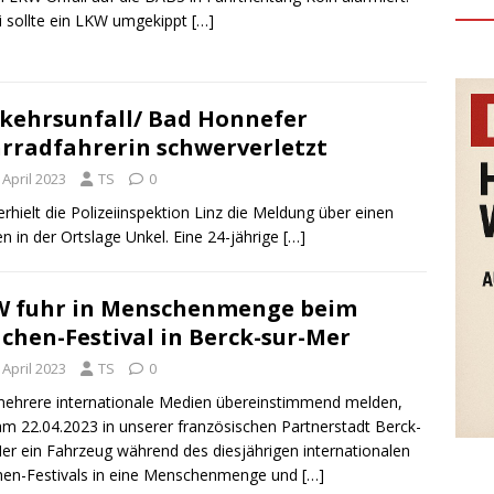
 sollte ein LKW umgekippt
[…]
kehrsunfall/ Bad Honnefer
rradfahrerin schwerverletzt
 April 2023
TS
0
ielt die Polizeiinspektion Linz die Meldung über einen
 in der Ortslage Unkel. Eine 24-jährige
[…]
 fuhr in Menschenmenge beim
chen-Festival in Berck-sur-Mer
 April 2023
TS
0
ehrere internationale Medien übereinstimmend melden,
am 22.04.2023 in unserer französischen Partnerstadt Berck-
er ein Fahrzeug während des diesjährigen internationalen
hen-Festivals in eine Menschenmenge und
[…]