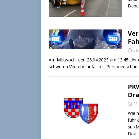
Dabei
Ver
Fah
26.
Am Mittwoch, den 26.04.2023 um 13:45 Uhr erh
schweren Verkehrsunfall mit Personenschaden
PKW
Dra
23.
Wie m
fuhr 
sur-M
Drac