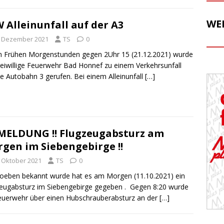
WE
 Alleinunfall auf der A3
. Dezember 2021
TS
0
n Frühen Morgenstunden gegen 2Uhr 15 (21.12.2021) wurde
reiwillige Feuerwehr Bad Honnef zu einem Verkehrsunfall
ie Autobahn 3 gerufen. Bei einem Alleinunfall
[…]
MELDUNG !! Flugzeugabsturz am
gen im Siebengebirge !!
. Oktober 2021
TS
0
oeben bekannt wurde hat es am Morgen (11.10.2021) ein
eugabsturz im Siebengebirge gegeben . Gegen 8:20 wurde
euerwehr über einen Hubschrauberabsturz an der
[…]