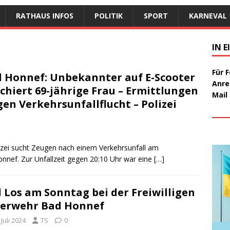
RATHAUS INFOS
POLITIK
SPORT
KARNEVAL
IN 
Für 
 Honnef: Unbekannter auf E-Scooter
Anre
chiert 69-jährige Frau – Ermittlungen
Mail
en Verkehrsunfallflucht – Polizei
zei sucht Zeugen nach einem Verkehrsunfall am
nnef. Zur Unfallzeit gegen 20:10 Uhr war eine
[…]
l Los am Sonntag bei der Freiwilligen
erwehr Bad Honnef
 Juli 2024
TS
0