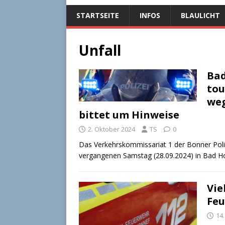
STARTSEITE
INFOS
BLAULICHT
Unfall
Bad
tou
weg
bittet um Hinweise
2. Oktober 2024
TS
0
Das Verkehrskommissariat 1 der Bonner Poli
vergangenen Samstag (28.09.2024) in Bad Ho
Vie
Feu
14.