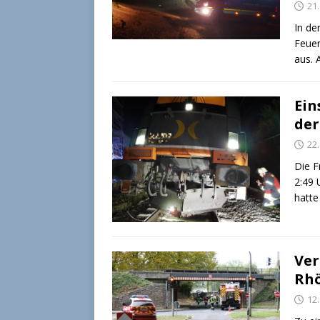
21.
In de
Feuer
aus. 
Ein
der
22
Die F
2:49 
hatte
Ver
Rh
12