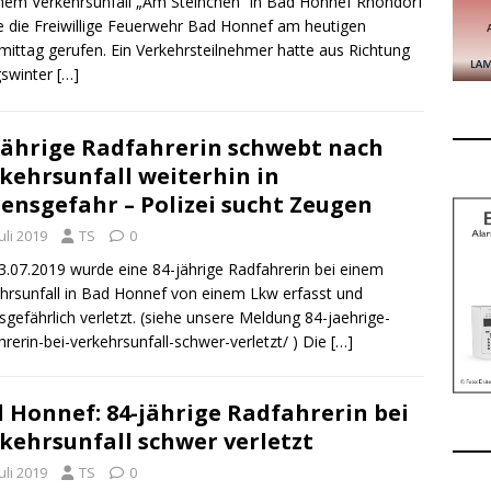
nem Verkehrsunfall „Am Steinchen“ in Bad Honnef Rhöndorf
 die Freiwillige Feuerwehr Bad Honnef am heutigen
ittag gerufen. Ein Verkehrsteilnehmer hatte aus Richtung
gswinter
[…]
jährige Radfahrerin schwebt nach
kehrsunfall weiterhin in
ensgefahr – Polizei sucht Zeugen
Juli 2019
TS
0
.07.2019 wurde eine 84-jährige Radfahrerin bei einem
hrsunfall in Bad Honnef von einem Lkw erfasst und
sgefährlich verletzt. (siehe unsere Meldung 84-jaehrige-
hrerin-bei-verkehrsunfall-schwer-verletzt/ ) Die
[…]
 Honnef: 84-jährige Radfahrerin bei
kehrsunfall schwer verletzt
Juli 2019
TS
0