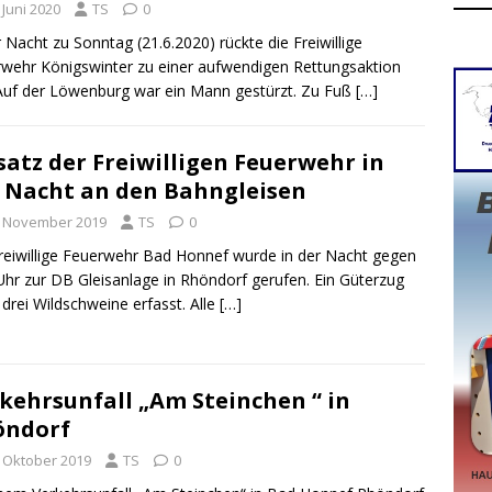
 Juni 2020
TS
0
r Nacht zu Sonntag (21.6.2020) rückte die Freiwillige
wehr Königswinter zu einer aufwendigen Rettungsaktion
Auf der Löwenburg war ein Mann gestürzt. Zu Fuß
[…]
satz der Freiwilligen Feuerwehr in
 Nacht an den Bahngleisen
. November 2019
TS
0
reiwillige Feuerwehr Bad Honnef wurde in der Nacht gegen
Uhr zur DB Gleisanlage in Rhöndorf gerufen. Ein Güterzug
 drei Wildschweine erfasst. Alle
[…]
kehrsunfall „Am Steinchen “ in
öndorf
. Oktober 2019
TS
0