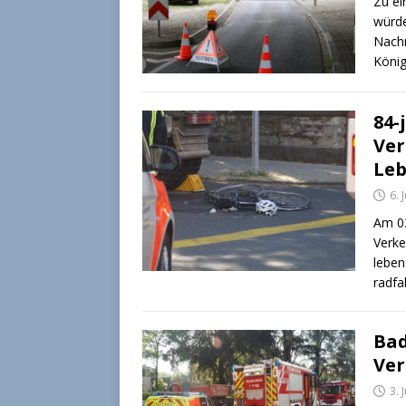
Zu ei
würde
Nachm
Köni
84-
Ver
Leb
6. 
Am 03
Verke
leben
radfa
Bad
Ver
3. 