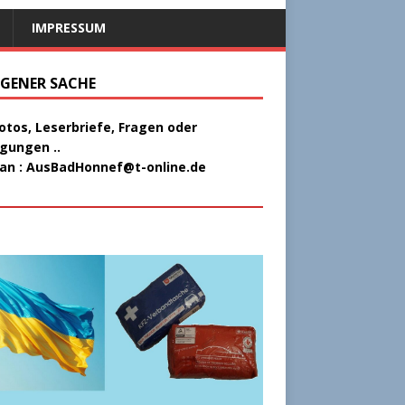
IMPRESSUM
EIGENER SACHE
Fotos, Leserbriefe, Fragen oder
gungen ..
 an :
AusBadHonnef@t-online.de