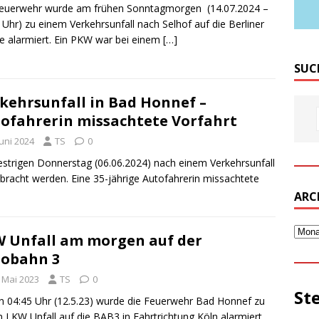
Feuerwehr wurde am frühen Sonntagmorgen (14.07.2024 –
 Uhr) zu einem Verkehrsunfall nach Selhof auf die Berliner
e alarmiert. Ein PKW war bei einem
[…]
SUC
kehrsunfall in Bad Honnef –
ofahrerin missachtete Vorfahrt
Juni 2024
TS
0
estrigen Donnerstag (06.06.2024) nach einem Verkehrsunfall
ebracht werden. Eine 35-jährige Autofahrerin missachtete
ARC
 Unfall am morgen auf der
obahn 3
. Mai 2023
TS
0
St
 04:45 Uhr (12.5.23) wurde die Feuerwehr Bad Honnef zu
 LKW Unfall auf die BAB3 in Fahrtrichtung Köln alarmiert.