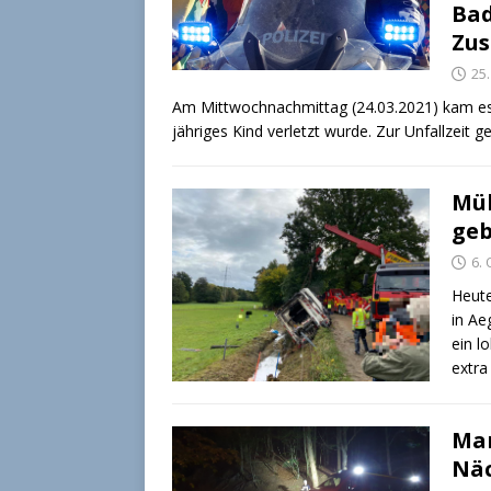
Bad
Zus
25
Am Mittwochnachmittag (24.03.2021) kam es 
jähriges Kind verletzt wurde. Zur Unfallzeit 
Mül
ge
6.
Heute
in Ae
ein l
extra
Man
Näc