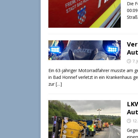
Die 
00:09
Straß
Ver
Aut
7. 
Ein 63-jähriger Motorradfahrer musste am g
in Bad Honnef verletzt in ein Krankenhaus g
zur
[…]
LKW
Aut
12
Gegen
einem