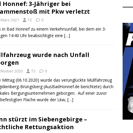
 Honnef: 3-Jähriger bei
ammenstoß mit Pkw verletzt
. März 2021
TS
0
in Bad Honnef zu einem Verkehrsunfall, bei dem ein 3-
gegen 14:40 Uhr beabsichtigte eine
[…]
lfahrzeug wurde nach Unfall
borgen
 Oktober 2020
TS
0
 Mittag (06.10.2020) wurde das verunglückte Müllfahrzeug
gidienberg-Brüngsberg (AusBadHonnef.de berichtete) durch
okales Bergungsunternehmen geborgen. Auf einer zuvor
 befestigten Flache wurde der Lkw,
[…]
n stürzt im Siebengebirge –
htliche Rettungsaktion