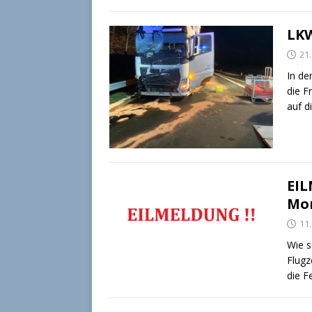
LKW
21
In de
die F
auf d
EIL
Mor
11
Wie s
Flugz
die F