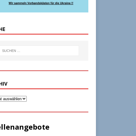
HE
HIV
ellenangebote